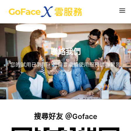
繁中
服務介紹
聯絡我們
智慧門禁管理
智能辦公專欄文章
業界唯一以雲端串接多台門禁裝置
您的試用已到期，如需要繼續使用服務請聯繫我
雲端出勤管理
們！
關於我們
線上打卡系統 企業人事管理輕鬆一把罩
智慧場域 / 顧客流量分析
免費試用
登入
搜集線下數據 洞察顧客行為
GoPass 自動化門禁與會員系統
搜尋好友 ＠Goface
人臉辨識 AI 入場解決方案
校園接送與安全管理